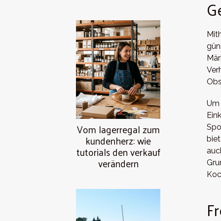
G
Mit
gün
Mär
Ver
Obs
Um 
Ein
Vom lagerregal zum
Spo
kundenherz: wie
bie
tutorials den verkauf
auc
verändern
Gru
Koc
F