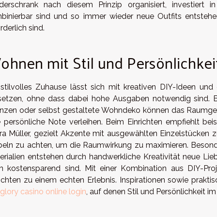
iderschrank nach diesem Prinzip organisiert, investiert i
binierbar sind und so immer wieder neue Outfits entsteh
rderlich sind.
hnen mit Stil und Persönlichkei
 stilvolles Zuhause lässt sich mit kreativen DIY-Ideen u
etzen, ohne dass dabei hohe Ausgaben notwendig sind. Bere
anzen oder selbst gestaltete Wohndeko können das Raumgef
e persönliche Note verleihen. Beim Einrichten empfiehlt beis
ra Müller, gezielt Akzente mit ausgewählten Einzelstücken z
eln zu achten, um die Raumwirkung zu maximieren. Besonde
erialien entstehen durch handwerkliche Kreativität neue Liebl
h kostensparend sind. Mit einer Kombination aus DIY-Pro
richten zu einem echten Erlebnis. Inspirationen sowie prakti
glory casino online login
, auf denen Stil und Persönlichkeit i