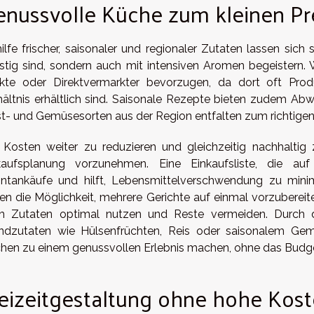
enussvolle Küche zum kleinen Pr
hilfe frischer, saisonaler und regionaler Zutaten lassen sich
stig sind, sondern auch mit intensiven Aromen begeistern. 
kte oder Direktvermarkter bevorzugen, da dort oft Produ
hältnis erhältlich sind. Saisonale Rezepte bieten zudem Ab
t- und Gemüsesorten aus der Region entfalten zum richtigen
Kosten weiter zu reduzieren und gleichzeitig nachhaltig z
kaufsplanung vorzunehmen. Eine Einkaufsliste, die auf 
ntankäufe und hilft, Lebensmittelverschwendung zu min
ten die Möglichkeit, mehrere Gerichte auf einmal vorzubereit
h Zutaten optimal nutzen und Reste vermeiden. Durch 
ndzutaten wie Hülsenfrüchten, Reis oder saisonalem Gemü
hen zu einem genussvollen Erlebnis machen, ohne das Budge
reizeitgestaltung ohne hohe Kos