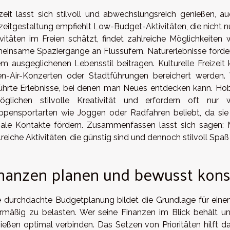
izeit lässt sich stilvoll und abwechslungsreich genießen, 
izeitgestaltung empfiehlt Low-Budget-Aktivitäten, die nicht nu
ivitäten im Freien schätzt, findet zahlreiche Möglichkeiten
einsame Spaziergänge an Flussufern. Naturerlebnisse förder
em ausgeglichenen Lebensstil beitragen. Kulturelle Freizei
n-Air-Konzerten oder Stadtführungen bereichert werden. 
ührte Erlebnisse, bei denen man Neues entdecken kann. Ho
öglichen stilvolle Kreativität und erfordern oft nur w
ppensportarten wie Joggen oder Radfahren beliebt, da sie
iale Kontakte fördern. Zusammenfassen lässt sich sagen: 
lreiche Aktivitäten, die günstig sind und dennoch stilvoll Spa
inanzen planen und bewusst kon
e durchdachte Budgetplanung bildet die Grundlage für einen
rmäßig zu belasten. Wer seine Finanzen im Blick behält u
ießen optimal verbinden. Das Setzen von Prioritäten hilft d