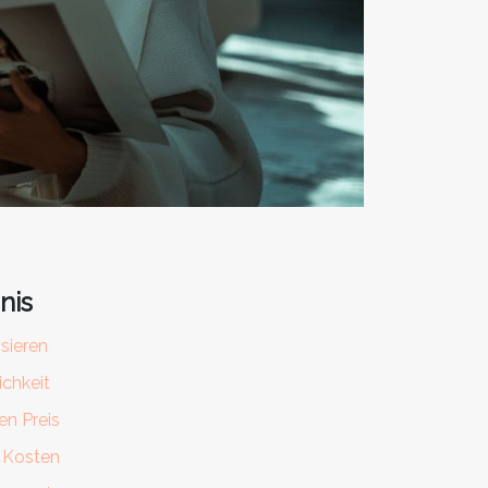
nis
sieren
ichkeit
en Preis
e Kosten