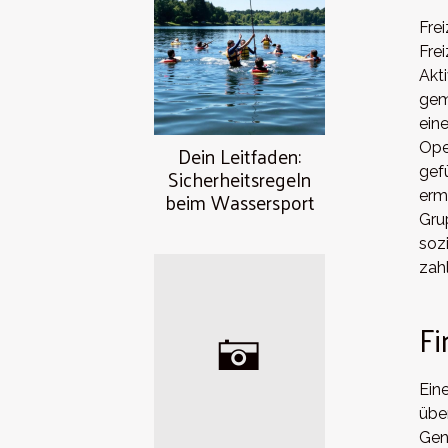
Fre
Fre
Akt
gem
ein
Ope
Dein Leitfaden:
Sicherheitsregeln
gef
beim Wassersport
erm
Gru
soz
zah
F
Ein
übe
Gen