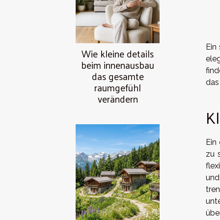
Ein
Wie kleine details
ele
beim innenausbau
fin
das gesamte
das
raumgefühl
verändern
Kl
Ein
zu 
fle
und
tre
unt
übe