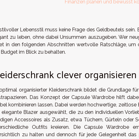
Finanzen planen und bewusst k
 stilvoller Lebensstil muss keine Frage des Geldbeutels sein.
gant zu leben, ohne dabei Unsummen auszugeben. Wer neugier
det in den folgenden Abschnitten wertvolle Ratschläge, u
 Budget im Blick zu behalten.
eiderschrank clever organisieren
 optimal organisierter Kleiderschrank bildet die Grundlage fü
strapazieren. Das Konzept der Capsule Wardrobe hilft dabei
xibel kombinieren lassen. Dabei werden hochwertige, zeitlose B
 elegante Blazer ausgewählt, die zu den individuellen Vorli
ndigen Accessoires als Zusatz, etwa Tüchern, Gürteln oder 
erschiedliche Outfits kreieren. Die Capsule Wardrobe er
rsichtlich zu halten und dennoch für jede Gelegenheit das