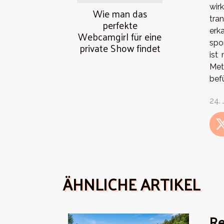
wir
Wie man das
tra
perfekte
erk
Webcamgirl für eine
spo
private Show findet
ist
Met
bef
24.
ÄHNLICHE ARTIKEL
Re