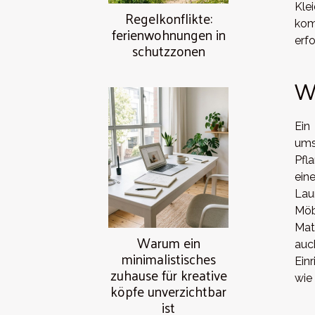
Kle
Regelkonflikte:
kom
ferienwohnungen in
erfo
schutzzonen
Wo
Ein
ums
Pfl
ein
Lau
Möb
Mat
Warum ein
auc
minimalistisches
Ein
zuhause für kreative
wie
köpfe unverzichtbar
ist