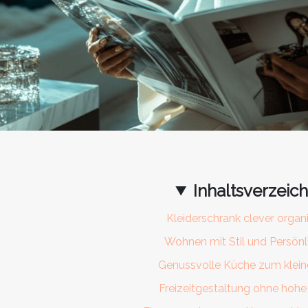
Inhaltsverzeich
Kleiderschrank clever organi
Wohnen mit Stil und Persönl
Genussvolle Küche zum klein
Freizeitgestaltung ohne hoh