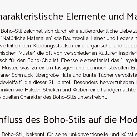
arakteristische Elemente und Ma
 Boho-Stil zeichnet sich durch eine außerordentliche Liebe zu
. "Natürliche Materialien" wie Baumwolle, Leinen und Leder si
 verleihen den Kleidungsstücken eine organische und boden
nischen Muster", die oft von verschiedenen Kulturen inspirier
isch für den Boho-Chic ist. Ebenso elementar ist das "Layeri
 Muster, was zu einem lässigen und dennoch stilvollen Ers
igraner Schmuck, übergroße Hüte und bunte Tücher vervollst
devielfalt", die dieser Stil bietet. Besonders hervorzuheben 
hniken wie Häkeln, Stricken und Weben eine handgemachte 
viduellen Charakter des Boho-Stils unterstreicht.
nfluss des Boho-Stils auf die M
 Boho-Stil, bekannt für seine unkonventionelle und künstle