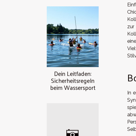
Ein
Chi
Kol
zur
Kol
ein
Vie
Sti
Dein Leitfaden:
Bo
Sicherheitsregeln
beim Wassersport
In 
Syn
spi
abw
Per
Sel