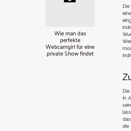
Die 
ein
ein
ind
Wie man das
Wun
perfekte
Wer
Webcamgirl für eine
mod
private Show findet
Indi
Zu
Die
In 
sei
läs
das
die