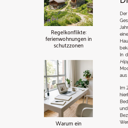
Der
Ges
Jah
Regelkonflikte:
ein
ferienwohnungen in
Hau
schutzzonen
bek
In 
Hip
Mod
aus
Im 
hie
Bed
und
Bez
Warum ein
Wert