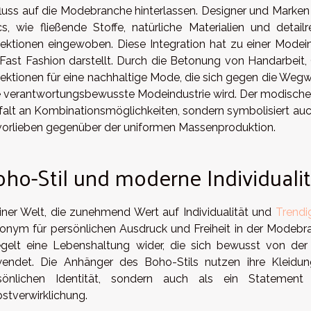
fluss auf die Modebranche hinterlassen. Designer und Marke
cs, wie fließende Stoffe, natürliche Materialien und detail
lektionen eingewoben. Diese Integration hat zu einer Modein
 Fast Fashion darstellt. Durch die Betonung von Handarbeit
lektionen für eine nachhaltige Mode, die sich gegen die Wegwe
e verantwortungsbewusste Modeindustrie wird. Der modische A
lfalt an Kombinationsmöglichkeiten, sondern symbolisiert auch
lvorlieben gegenüber der uniformen Massenproduktion.
ho-Stil und moderne Individualit
einer Welt, die zunehmend Wert auf Individualität und
Trendi
onym für persönlichen Ausdruck und Freiheit in der Modebra
egelt eine Lebenshaltung wider, die sich bewusst von de
endet. Die Anhänger des Boho-Stils nutzen ihre Kleidung 
sönlichen Identität, sondern auch als ein Statement
bstverwirklichung.