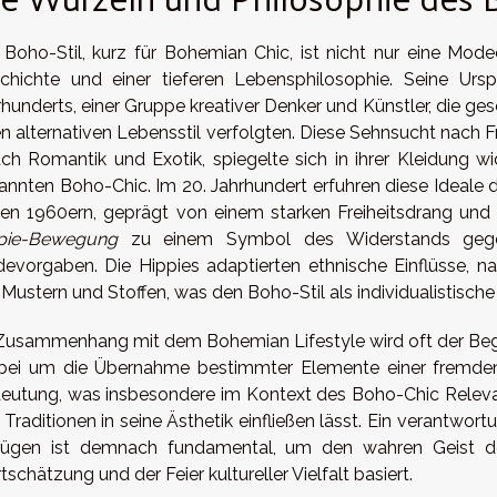
 Boho-Stil, kurz für Bohemian Chic, ist nicht nur eine Mod
chichte und einer tieferen Lebensphilosophie. Seine Urs
rhunderts, einer Gruppe kreativer Denker und Künstler, die ge
en alternativen Lebensstil verfolgten. Diese Sehnsucht nach F
ch Romantik und Exotik, spiegelte sich in ihrer Kleidung w
annten Boho-Chic. Im 20. Jahrhundert erfuhren diese Ideale
den 1960ern, geprägt von einem starken Freiheitsdrang und
pie-Bewegung
zu einem Symbol des Widerstands gegen 
evorgaben. Die Hippies adaptierten ethnische Einflüsse, nat
 Mustern und Stoffen, was den Boho-Stil als individualistisc
Zusammenhang mit dem Bohemian Lifestyle wird oft der Beg
rbei um die Übernahme bestimmter Elemente einer fremden
eutung, was insbesondere im Kontext des Boho-Chic Relevanz
 Traditionen in seine Ästhetik einfließen lässt. Ein verantwo
ügen ist demnach fundamental, um den wahren Geist de
schätzung und der Feier kultureller Vielfalt basiert.