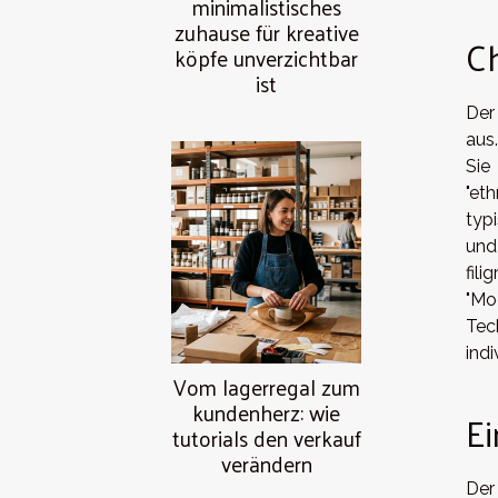
minimalistisches
zuhause für kreative
Ch
köpfe unverzichtbar
ist
Der
aus
Sie
"eth
typ
und
fil
"Mo
Tec
indi
Vom lagerregal zum
kundenherz: wie
Ei
tutorials den verkauf
verändern
Der