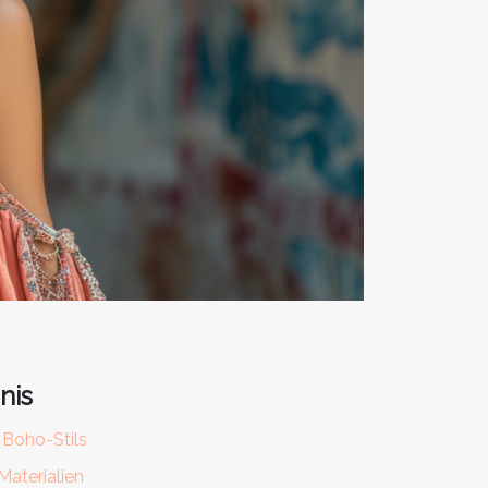
nis
 Boho-Stils
Materialien