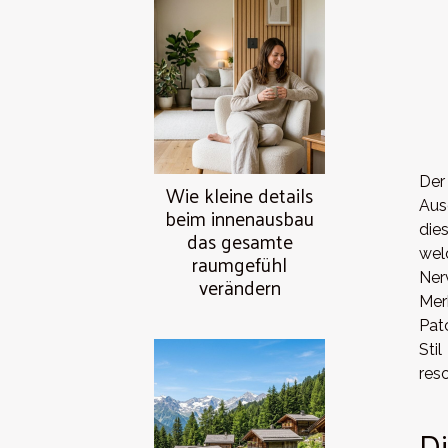
Der
Wie kleine details
Aus
beim innenausbau
die
das gesamte
wel
raumgefühl
Ner
verändern
Mer
Pat
Sti
reso
Di