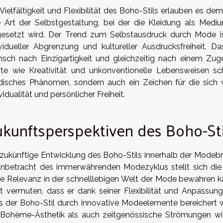
Vielfältigkeit und Flexibilität des Boho-Stils erlauben es dem
e Art der Selbstgestaltung, bei der die Kleidung als Med
gesetzt wird. Der Trend zum Selbstausdruck durch Mode ist
ividueller Abgrenzung und kultureller Ausdrucksfreiheit. D
sch nach Einzigartigkeit und gleichzeitig nach einem Zuge
te wie Kreativität und unkonventionelle Lebensweisen sch
isches Phänomen, sondern auch ein Zeichen für die sich 
vidualität und persönlicher Freiheit.
kunftsperspektiven des Boho-Sti
 zukünftige Entwicklung des Boho-Stils innerhalb der Modebra
Anbetracht des immerwährenden Modezyklus stellt sich die F
ne Relevanz in der schnelllebigen Welt der Mode bewahren ka
st vermuten, dass er dank seiner Flexibilität und Anpassungsf
s der Boho-Stil durch innovative Modeelemente bereichert w
 Bohème-Ästhetik als auch zeitgenössische Strömungen wi